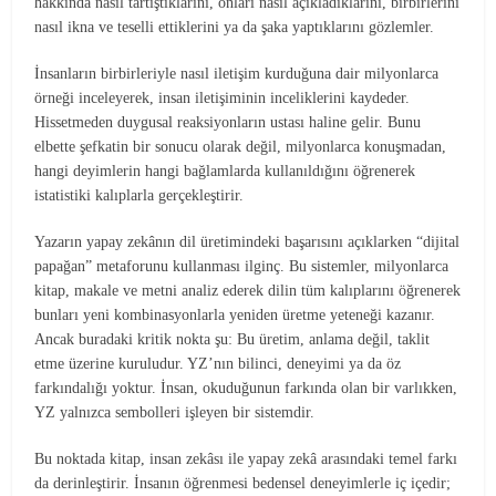
hakkında nasıl tartıştıklarını, onları nasıl açıkladıklarını, birbirlerini
nasıl ikna ve teselli ettiklerini ya da şaka yaptıklarını gözlemler.
İnsanların birbirleriyle nasıl iletişim kurduğuna dair milyonlarca
örneği inceleyerek, insan iletişiminin inceliklerini kaydeder.
Hissetmeden duygusal reaksiyonların ustası haline gelir. Bunu
elbette şefkatin bir sonucu olarak değil, milyonlarca konuşmadan,
hangi deyimlerin hangi bağlamlarda kullanıldığını öğrenerek
istatistiki kalıplarla gerçekleştirir.
Yazarın yapay zekânın dil üretimindeki başarısını açıklarken “dijital
papağan” metaforunu kullanması ilginç. Bu sistemler, milyonlarca
kitap, makale ve metni analiz ederek dilin tüm kalıplarını öğrenerek
bunları yeni kombinasyonlarla yeniden üretme yeteneği kazanır.
Ancak buradaki kritik nokta şu: Bu üretim, anlama değil, taklit
etme üzerine kuruludur. YZ’nın bilinci, deneyimi ya da öz
farkındalığı yoktur. İnsan, okuduğunun farkında olan bir varlıkken,
YZ yalnızca sembolleri işleyen bir sistemdir.
Bu noktada kitap, insan zekâsı ile yapay zekâ arasındaki temel farkı
da derinleştirir. İnsanın öğrenmesi bedensel deneyimlerle iç içedir;