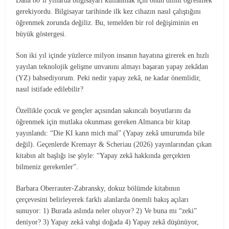
Daha 80’li yıllarda bilgisayarı kullanmak için onun dilini öğrenmek
gerekiyordu. Bilgisayar tarihinde ilk kez cihazın nasıl çalıştığını
öğrenmek zorunda değiliz. Bu, temelden bir rol değişiminin en
büyük göstergesi.
Son iki yıl içinde yüzlerce milyon insanın hayatına girerek en hızlı
yayılan teknolojik gelişme unvanını almayı başaran yapay zekâdan
(YZ) bahsediyorum. Peki nedir yapay zekâ, ne kadar önemlidir,
nasıl istifade edilebilir?
Özellikle çocuk ve gençler açısından sakıncalı boyutlarını da
öğrenmek için mutlaka okunması gereken Almanca bir kitap
yayınlandı: “Die KI kann mich mal” (Yapay zekâ umurumda bile
değil). Geçenlerde Kremayr & Scheriau (2026) yayınlarından çıkan
kitabın alt başlığı ise şöyle: “Yapay zekâ hakkında gerçekten
bilmeniz gerekenler”.
Barbara Oberrauter-Zabransky, dokuz bölümde kitabının
çerçevesini belirleyerek farklı alanlarda önemli bakış açıları
sunuyor: 1) Burada aslında neler oluyor? 2) Ve buna mı “zeki”
deniyor? 3) Yapay zekâ vahşi doğada 4) Yapay zekâ düşünüyor,