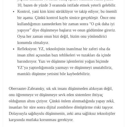
10, bazen de yüzde 3 oranında istifade etmek yeterli gelebilir.
Kontrol, yani kim kimi sürüklüyor ve takip ediyor; bu önemli
bir aşama. Çünkü kontrol kaybı sinsice gerçekleşir. Önce onu
kullandığımızı zannederken bir zaman sonra “O çok daha iyi
yapıyor” diye düşünmeye başlarız ve onun güdümüne gireriz.
Oysa her zaman onun bizi değil, bizim onu yönlendirici
konumda olmalıyız.
Refleksiyon: YZ, teknolojinin inanılmaz bir zaferi olsa da
insan zihni açısından bazı tehlikeleri ve tuzakları da içinde
barındırıyor. Yazı ve düşünme işlemlerini yoğun biçimde
YZ’ya yaptırdığımızda yazmayı ve düşünmeyi unutabiliriz,
mantıklı düşünme yetisini bile kaybedebiliriz.
Oberrauter-Zabransky, sık sık insanı düşünmeden alıkoyan değil,
onu öğrenmeye ve düşünmeye sevk eden sistemlere ihtiyaç
olduğunun altını çiziyor. Çünkü önlem alınmadığında yapay zekâ,
insanları bir süre sonra dijital zombilere dönüştürme riski taşıyor.
Dolayısıyla sağduyulu düşünmenin, zeki ama sağlıksız teknolojiler
karşısında mutlaka korunması gerekiyor.