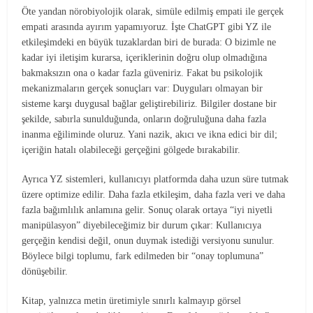
Öte yandan nörobiyolojik olarak, simüle edilmiş empati ile gerçek
empati arasında ayırım yapamıyoruz. İşte ChatGPT gibi YZ ile
etkileşimdeki en büyük tuzaklardan biri de burada: O bizimle ne
kadar iyi iletişim kurarsa, içeriklerinin doğru olup olmadığına
bakmaksızın ona o kadar fazla güveniriz. Fakat bu psikolojik
mekanizmaların gerçek sonuçları var: Duyguları olmayan bir
sisteme karşı duygusal bağlar geliştirebiliriz. Bilgiler dostane bir
şekilde, sabırla sunulduğunda, onların doğruluğuna daha fazla
inanma eğiliminde oluruz. Yani nazik, akıcı ve ikna edici bir dil;
içeriğin hatalı olabileceği gerçeğini gölgede bırakabilir.
Ayrıca YZ sistemleri, kullanıcıyı platformda daha uzun süre tutmak
üzere optimize edilir. Daha fazla etkileşim, daha fazla veri ve daha
fazla bağımlılık anlamına gelir. Sonuç olarak ortaya “iyi niyetli
manipülasyon” diyebileceğimiz bir durum çıkar: Kullanıcıya
gerçeğin kendisi değil, onun duymak istediği versiyonu sunulur.
Böylece bilgi toplumu, fark edilmeden bir “onay toplumuna”
dönüşebilir.
Kitap, yalnızca metin üretimiyle sınırlı kalmayıp görsel