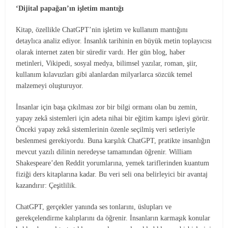
‘Dijital papağan’ın işletim mantığı
Kitap, özellikle ChatGPT’nin işletim ve kullanım mantığını
detaylıca analiz ediyor. İnsanlık tarihinin en büyük metin toplayıcısı
olarak internet zaten bir süredir vardı. Her gün blog, haber
metinleri, Vikipedi, sosyal medya, bilimsel yazılar, roman, şiir,
kullanım kılavuzları gibi alanlardan milyarlarca sözcük temel
malzemeyi oluşturuyor.
İnsanlar için başa çıkılması zor bir bilgi ormanı olan bu zemin,
yapay zekâ sistemleri için adeta nihai bir eğitim kampı işlevi görür.
Önceki yapay zekâ sistemlerinin özenle seçilmiş veri setleriyle
beslenmesi gerekiyordu. Buna karşılık ChatGPT, pratikte insanlığın
mevcut yazılı dilinin neredeyse tamamından öğrenir. William
Shakespeare’den Reddit yorumlarına, yemek tariflerinden kuantum
fiziği ders kitaplarına kadar. Bu veri seli ona belirleyici bir avantaj
kazandırır: Çeşitlilik.
ChatGPT, gerçekler yanında ses tonlarını, üslupları ve
gerekçelendirme kalıplarını da öğrenir. İnsanların karmaşık konular