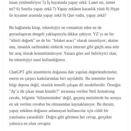
insan yönlendiriyor 5) İş hayatında yapay zekâ: Lanet mi, nimet
mi? 6) Sınıfta yapay zekâ 7) Yapay zekânın karanlık yüzü 8) Hype
ile kıyamet arasında yapay zekâ 9) Quo vadis, yapay zekâ?
Bu bağlamda kitap, teknolojiyi ne romantize eden ne de
şeytanlaştıran dengeli yaklaşımıyla dikkat çekiyor. YZ’yı ne bir
“sihirli değnek” ne de bir “felaket aracı” olarak tanımlıyor; aksine
onu, insanlık tarihindeki elektrik veya internet gibi güçlü ama nötr
bir araç olarak konumlandırıyor. Yazara göre asıl belirleyici olan,
bu teknolojiyi nasıl kullandığımız.
ChatGPT gibi sistemlerin doğasına dair yapılan değerlendirmeler,
eserin en çarpıcı katkılarından biri sayılabilir. Bu sistemler birer
bilgi deposu değil, olasılık temelli çalışan dil modelleridir. Örneğin
“Ay’a ilk çıkan insan kimdir?” sorusuna verilen Neil Armstrong
cevabı, bilginin ‘bilinmesinden’ değil, geçmiş metinlerde bu soruya
en sık verilen cevabın bu olmasından kaynaklanıyor. Bu durum,
yapay zekânın doğasını anlamayan kullanıcılar için ciddi bir
yanılsama yaratabilir: Doğru gibi görünen her cevap, gerçekte
yalnızca en olası cevaptır.