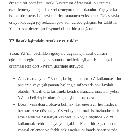
örneğin bir çocuğun “sıcak” kavramını öğrenmesi, bir tanımı
ezberlemesiyle değil, fiziksel deneyimle mümkündür. Yapay zekâ
ise bu tür duyusal deneyimlerden tamamen yoksundur. Dolayısıyla
ortaya koyduğu şey zekâdan çok, son derece gelişmiş bir taklittir.
Yani o, son derece profesyonel dijital bir papağandır.
YZ ile etkileşimdeki tuzaklar ve riskler
Yazar, YZ’nın özellikle sağduyulu düşünmeyi nasıl dumura
uğratabileceğini detaylıca somut örneklerle işliyor. Buna engel
olunması için dört kavram üzerinde duruyor:
Zamanlama, yani YZ ile iş birliğinin ritmi; YZ kullanması, bir
projenin veya çalışmanın başlangıç safhasında çok faydalı
olabilir. Ancak orta kısmında kendi düşüncelerimiz mi, yoksa
YZ mı belirleyici olacak? İşte işin püf noktası.
Dozaj, yani doğru ölçüyü bulmak; her epostayı, her ifadeyi,
her kararı ve düşünceyi YZ yoluyla bulmak işi hızlandırabilir
ama netlik ve hassasiyet kaybedilir. Yoğun biçimde YZ’yı
kullanmak zehirlenmeye yol açabilir. Metni biraz parlatmada,
yapısal anlamda ve farklı bakış açıları bulmada bazen yüzde