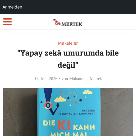
Anmelden
Makaleler
“Yapay zekâ umurumda bile
değil”
16. Mai 2026
von
Muhammet Mertek