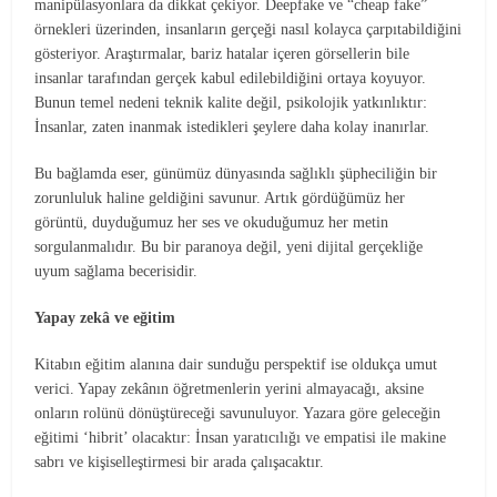
manipülasyonlara da dikkat çekiyor. Deepfake ve “cheap fake”
örnekleri üzerinden, insanların gerçeği nasıl kolayca çarpıtabildiğini
gösteriyor. Araştırmalar, bariz hatalar içeren görsellerin bile
insanlar tarafından gerçek kabul edilebildiğini ortaya koyuyor.
Bunun temel nedeni teknik kalite değil, psikolojik yatkınlıktır:
İnsanlar, zaten inanmak istedikleri şeylere daha kolay inanırlar.
Bu bağlamda eser, günümüz dünyasında sağlıklı şüpheciliğin bir
zorunluluk haline geldiğini savunur. Artık gördüğümüz her
görüntü, duyduğumuz her ses ve okuduğumuz her metin
sorgulanmalıdır. Bu bir paranoya değil, yeni dijital gerçekliğe
uyum sağlama becerisidir.
Yapay zekâ ve eğitim
Kitabın eğitim alanına dair sunduğu perspektif ise oldukça umut
verici. Yapay zekânın öğretmenlerin yerini almayacağı, aksine
onların rolünü dönüştüreceği savunuluyor. Yazara göre geleceğin
eğitimi ‘hibrit’ olacaktır: İnsan yaratıcılığı ve empatisi ile makine
sabrı ve kişiselleştirmesi bir arada çalışacaktır.